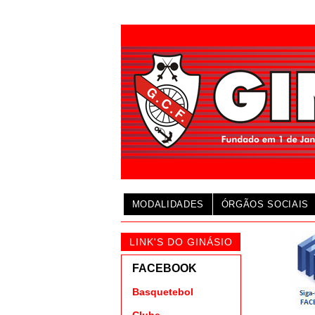
MODALIDADES
ÓRGÃOS SOCIAIS
LINK'S DO GINÁSIO
FACEBOOK
Basquetebol