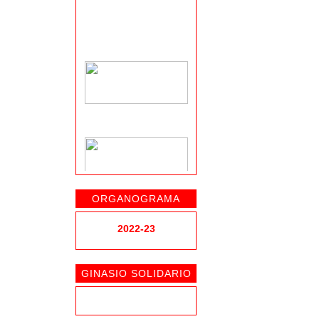
ORGANOGRAMA
CENTRO CLÍNICO
Pedro Santos & Filhos
2022-23
Saúde,
Lda.
GINASIO SOLIDARIO