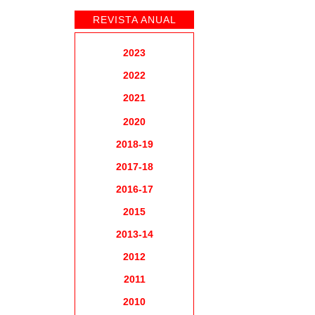
REVISTA ANUAL
DESCONTOS
2023
AOS SÓCIOS
2022
DRA. EMILIA
2021
FALCÃO
DENTISTA
2020
Consultório
2018-19
POLIVALENTE
DE S. JULIÃO
2017-18
2016-17
2015
2013-14
Clinica da
Lapa
2012
2011
2010