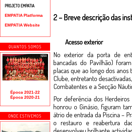
PROJETO EMPATIA
2 – Breve descrição das ins
EMPATIA Platforma
EMPATIA Website
Acesso exterior
QUANTOS SOMOS
No exterior da porta de en
bancadas do Pavilhão) foram
placas que ao longo dos anos t
Clube, entretanto desactivada
Combatentes e a Secção Náutic
Época 2021-22
Por deferência dos Herdeiro
Época 2020-21
honrou o Ginásio, figuram t
átrio de entrada da Piscina – P
ONDE ESTIVEMOS
o restauro e reabertura daq
desenvolveu brilhante activida