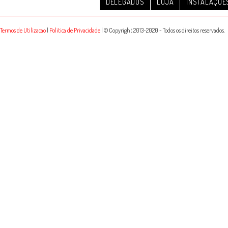
DELEGADOS
LOJA
INSTALAÇÕE
Termos de Utilizacao
|
Politica de Privacidade
| © Copyright 2013-2020 - Todos os direitos reservados.