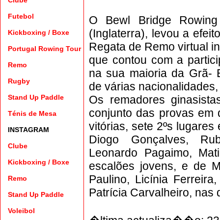
Clube
Futebol
O Bewl Bridge Rowing 
(Inglaterra), levou a efe
Kickboxing
/
Boxe
Regata de Remo virtual ind
Portugal Rowing Tour
que contou com a partici
Remo
na sua maioria da Grã-
Rugby
de várias nacionalidades, 
Stand Up Paddle
Os remadores ginasista
conjunto das provas em 
Ténis de Mesa
vitórias, sete 2ºs lugare
INSTAGRAM
Diogo Gonçalves, Rub
Clube
Leonardo Pagaimo, Mati
Kickboxing
/
Boxe
escalões jovens, e de Ma
Paulino, Licínia Ferreir
Remo
Patrícia Carvalheiro, nas
Stand Up Paddle
Voleibol