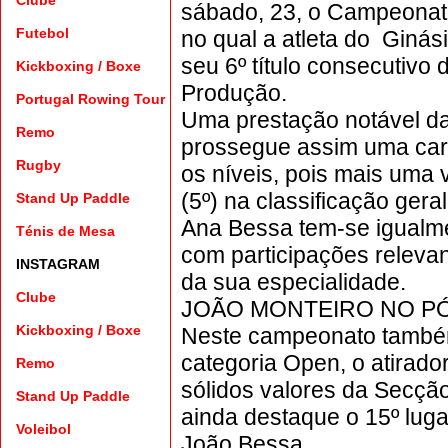
Clube
sábado, 23, o Campeonato 
Futebol
no qual a atleta do Giná
seu 6º título consecutivo
Kickboxing
/
Boxe
Produção.
Portugal Rowing Tour
Uma prestação notável da
Remo
prossegue assim uma carr
Rugby
os níveis, pois mais uma
(5º) na classificação ger
Stand Up Paddle
Ana Bessa tem-se igualmen
Ténis de Mesa
com participações relevan
INSTAGRAM
da sua especialidade.
Clube
JOÃO MONTEIRO NO P
Kickboxing
/
Boxe
Neste campeonato também
categoria Open, o atirado
Remo
sólidos valores da Secçã
Stand Up Paddle
ainda destaque o 15º lug
Voleibol
João Bessa.